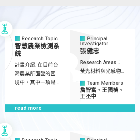
Research Topic
Principal
Investigator
智慧農業檢測系
張健忠
統
Research Areas：
計畫介紹: 在目前台
螢光材料與光感物
灣農業所面臨的困
質的設計與合成並
境中，其中一項是
Team Members
應用於生醫檢測與
詹智富、王國禎、
由於耕地土壤酸
王丕中
治療
化、病蟲害、極端
read more
氣候等影響，導致
農藥及化肥使用量
增加，進而產生農
產品食用安全問