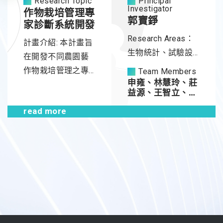
Research Topic
Principal
題。而這樣的問題
Investigator
作物栽培管理專
除了危害人體健康
郭寶錚
家診斷系統開發
之外，也影響了我
Research Areas：
計畫介紹: 本計畫旨
國農業外銷之推
生物統計、試驗設
在開發不同農園藝
動。 針對食安問題
計、NIR光譜資料分
作物栽培管理之專
Team Members
（農藥檢測）以及
析、淨最小平方
申雍、林慧玲、莊
家診斷系統，將具
農作物的病害防治
益源、王智立、范
法、作物生長模
有田間作物栽培管
耀中、郭至恩、吳
（高經濟作物，例
式、基改作物花粉
read more
理實務經驗之各類
俊霖
如蘭花病毒）；我
飄散模式
領域專家的知識和
們建立了一套光譜
經驗進行整合，以
感測平台，內含檢
協助農事推人員於
測劑以及訊號增強
田間進行診斷，並
系統；可以檢測待
作為培養新領域專
測物並以螢光光譜
家之訓練工具。在
或拉曼訊號輸出，
領域知識蒐集及診
再透過系統辨識與...