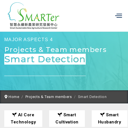
MAJOR ASPECTS 4
Projects & Team members
Smart Detection
Home
Projects & Team members
Smart Detection
AI Core
Smart
Smart
Technology
Cultivation
Husbandry