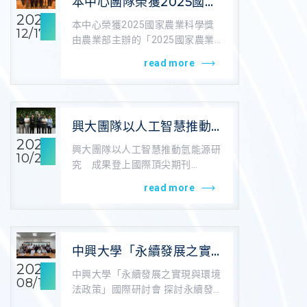
本中心團隊榮獲2025國家
農業科學獎
2025
本中心榮獲2025國家農業科學獎
12/17
由農業部主辦的「2025國家農業
科學獎」，12月16日舉辦頒獎典
read more
禮...
興大團隊以人工智慧推動
氫能源研究 成果登上國
2025
興大團隊以人工智慧推動氫能源研
10/28
際頂尖期刊《Journal of
究 成果登上國際頂尖期刊
Materials Chemistry
《Journal of Materials C...
read more
A》
中興大學「永續發展之實
現與環境法政策」國際研
2025
中興大學「永續發展之實現與環境
08/13
討會 探討永續發展法制前
法政策」國際研討會 探討永續發
瞻議題
展法制前瞻議題 稿源：中興大學