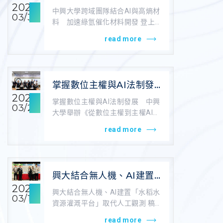
與高熵材料 加速綠氫催
2026
中興大學跨域團隊結合AI與高熵材
03/31
化材料開發 登上《ACS
料 加速綠氫催化材料開發 登上
Catalysis》封面
《ACS Catalysis》封面 稿...
read more
掌握數位主權與AI法制發
展 中興大學舉辦《從數
2026
掌握數位主權與AI法制發展 中興
03/24
位主權到主權AI》國際研
大學舉辦《從數位主權到主權AI》
討會
國際研討會 稿源：中興大學法政
read more
學院 ...
興大結合無人機、AI建置
「水稻水資源灌溉平台」
2026
興大結合無人機、AI建置「水稻水
03/12
取代人工觀測
資源灌溉平台」取代人工觀測 稿
源：2026-03-12/自由時報/記...
read more