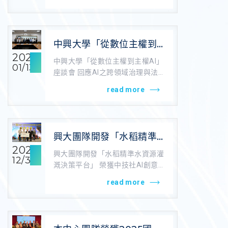
中興大學「從數位主權到
主權AI」座談會 回應AI之
2026
中興大學「從數位主權到主權AI」
01/13
跨領域治理與法律挑戰
座談會 回應AI之跨領域治理與法
律挑戰 稿源：中興大學法政學院/
read more
羅于...
興大團隊開發「水稻精準
水資源灌溉決策平台」 榮
2025
興大團隊開發「水稻精準水資源灌
12/30
獲中技社AI創意競賽第一
溉決策平台」 榮獲中技社AI創意
名
競賽第一名 稿源：中興大學農藝
read more
學系 以...