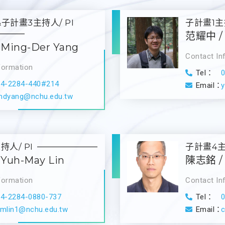
子計畫3主持人/ PI
子計畫1主持
范耀中 / 
Ming-Der Yang
Contact In
formation
Tel：
04-2284-440#214
Email：
mdyang@nchu.edu.tw
人/ PI
子計畫4主持
Yuh-May Lin
陳志銘 / 
formation
Contact In
04-2284-0880-737
Tel：
ymlin1@nchu.edu.tw
Email：