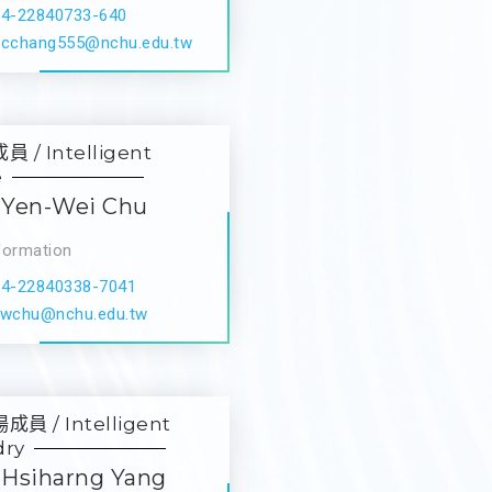
04-22840733-640
ccchang555@nchu.edu.tw
/ Intelligent
e
Yen-Wei Chu
formation
04-22840338-7041
ywchu@nchu.edu.tw
 / Intelligent
ry
Hsiharng Yang