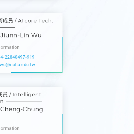
員 / AI core Tech.
Jiunn-Lin Wu
formation
04-22840497-919
lwu@nchu.edu.tw
/ Intelligent
on
Cheng-Chung
formation