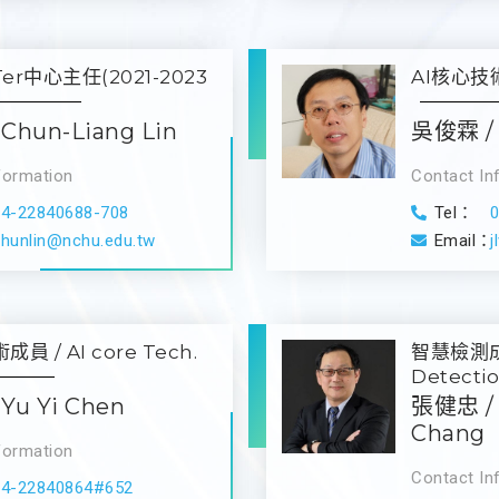
er中心主任(2021-2023
AI核心技術成
Chun-Liang Lin
吳俊霖 / 
formation
Contact In
04-22840688-708
Tel：
hunlin@nchu.edu.tw
Email：
j
員 / AI core Tech.
智慧檢測成員 
Detecti
Yu Yi Chen
張健忠 / 
Chang
formation
Contact In
04-22840864#652