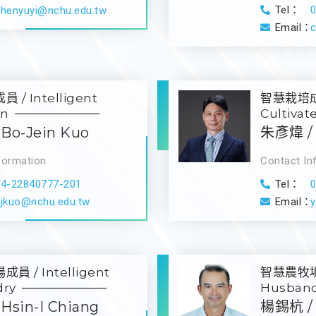
Tel：
chenyuyi@nchu.edu.tw
Email：
/ Intelligent
智慧栽培成員 
on
Cultivat
Bo-Jein Kuo
朱彥煒 / 
formation
Contact In
04-22840777-201
Tel：
bjkuo@nchu.edu.tw
Email：
 / Intelligent
智慧農牧場成員
ry
Husband
Hsin-I Chiang
楊錫杭 / 