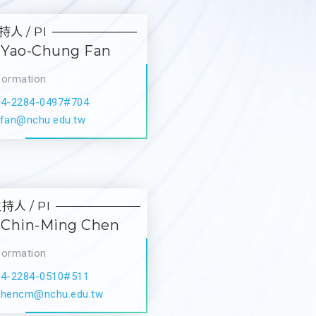
人 / PI
Yao-Chung Fan
formation
04-2284-0497#704
yfan@nchu.edu.tw
人 / PI
Chin-Ming Chen
formation
04-2284-0510#511
chencm@nchu.edu.tw