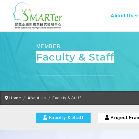
About Us
MEMBER
Faculty & Staff
Home
About Us
Faculty & Staff
Faculty & Staff
Project Fr