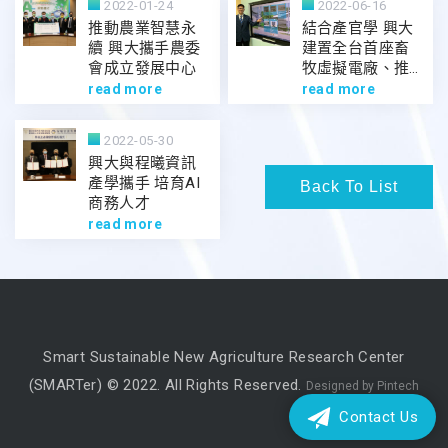
2022-01-24
2022-06-16
推動農業智慧永
結合產官學 興大
續 興大攜手農委
建置全台首座畜
會成立發展中心
牧虛擬電廠、推
動淨零碳排
read more
read more
2022-05-30
興大與程曦資訊
產學攜手 培育AI
Back To List
商務人才
read more
Smart Sustainable New Agriculture Research Center
(SMARTer) © 2022. All Rights Reserved.
Designed by Pintech
Contact Us