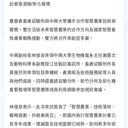
記者張淑娟∕新化報導
農委會畜產試驗所與中興大學攜手合作智慧農業技術與
實務，雙方洽談未來智慧農業的合作方向及國家智慧畜
牧產業戰略規劃，雙方將合作來創造多贏。
中興副校長林俊良率領中興大學生物機電系主任謝廣文
及動物科學系副教授江信毅訪畜試所，畜產試驗所所長
黃振芳則率領包括育種組、產業組及技術服務組等人員
與他們座談，同時還邀請宜蘭分所、新竹分所及彰化種
畜繁殖場等智慧團隊成員利用網路參加視訊會議。
林俊良表示，此次來訪是為了「智慧農業、技術落地、
戰略規劃、外銷東南亞」，即國內執行智慧農業計畫已
有多年成果，理論面及技術面都已純熟，如何將多年研