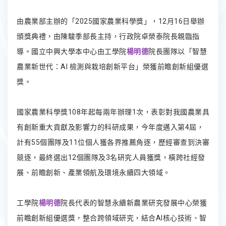
由農業部主辦的「2025國家農業科學獎」，12月16日舉辦
頒獎典禮，由陳駿季部長主持，行政院卓榮泰院長親臨指
導。國立中興大學本中心由工學院
楊明德
院長團隊以「智慧
農業新世代：AI 檢測與栽培創新平台」榮獲前瞻創新組優選
獎。
國家農業科學獎108年起每兩年辦理1次，表彰對我國農業具
有創新重大貢獻及影響力的科研成果，今年度邁入第4屆，
計有55個團隊及11位個人獲各界推薦角逐，歷經審查到決審
競逐，最終選出12個團隊及3名研究人員獲獎，橫跨社經發
展、前瞻創新、產業領航及環境永續四大領域。
工學院
楊明德
院長代表的智慧永續新農業研究發展中心榮獲
前瞻創新組優選獎，整合跨領域研究，結合AI核心技術、智