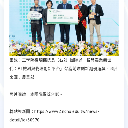
圖說：工學院
楊明德
院長（右2）團隊以「智慧農業新世
代：AI 檢測與栽培創新平台」榮獲前瞻創新組優選獎。圖片
來源：農業部
照片圖說：本團隊得獎合影。
轉貼興新聞：
https://www2.nchu.edu.tw/news-
detail/id/60970