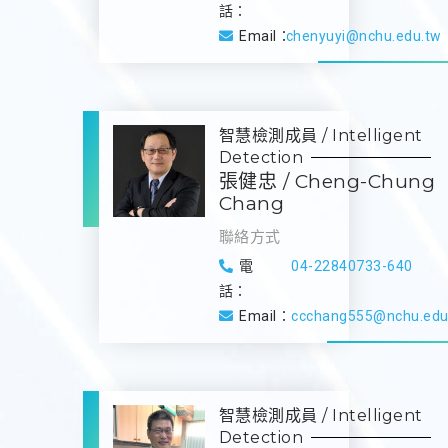
話：
Email：
chenyuyi@nchu.edu.tw
智慧檢測成員 / Intelligent
Detection
張健忠 / Cheng-Chung
Chang
聯絡方式
電
04-22840733-640
話：
Email：
ccchang555@nchu.edu
智慧檢測成員 / Intelligent
Detection