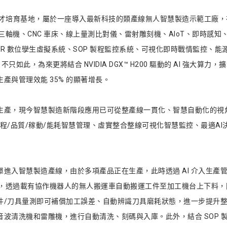
造整線人才培育基地，屬於一座導入最新科技的類產線無人智慧製造示範工
軸機、CNC 車床、線上量測比對儀、雷射雕刻機、AIoT、即時感知、A
VR 數位孿生虛擬系統、SOP 製程監控系統、可視化即時戰情監控、能源
如此，為來更將結合 NVIDIA DGX™ H200 驅動的 AI 強大算力
產與管理效能 35% 的顯著增長。
生產，現今智慧製造新階段應用已可從整產線一貫化、智慧自動化的視
程/品質/稼動/能耗智慧管理、虛實整合整線可視化智慧監控、最適A
進入智慧製造產線，由於多項產品正在生產，此時透過 AI 介入生產
徑，透過載有協作機器人的無人搬運車自動搬運工件至加工機台上下料，同
件/刀具量測即可補償加工誤差、自動辨識刀具磨耗狀態，進一步提升整
波清洗機和雷雕機，進行自動清洗、刻碼與入庫。此外，結合 SOP 