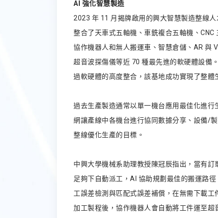
AI 強化智慧製造
2023 年 11 月揭牌啟用的興大智慧製
整合了天車式五軸機、車銑複合五軸機、CNC 三
協作機器人和無人搬運車、智慧倉儲、AR 與 
超音波探傷儀等近 70 種最先進的軟硬體設備。不只
過軟硬體的高度整合，該基地成功實現了整體生
過去生產製造通常以單一機台應用最佳化進行
網讓產線中各機台進行協同數據分享、設備/製
整線優化生產的目標。
中興大學機械系助理教授陳冠辰指出，當有訂單
足夠下自動派工，AI 協助規劃最佳的搬運路
工誤差檢測與匹配式誤差補償，在無需下載工
加工製程後，協作機器人會自動將工件運至超音