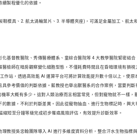
持續製程優化的依據。
. 製鞋模具、2. 航太渦輪葉片、3. 半導體夾座)，可滿足金屬加工、
基督教醫院、秀傳醫療體系、童綜合醫院等 4 大教學醫院緊密結合，多
賴醫檢師在暗房觀察變化細胞型態，不僅耗費時間且在昏暗環境有損視
一般工作站，透過高效能 AI 運算平台可將計算效能提升數十倍以上，使
且具參考價值的判斷依據。藍教授也舉出獸醫系的合作案例，當要判斷
患癌症的機率大概有多少。這對人類治療而言相當常見，但對寵物就不一樣
的數據，不利於判斷差異。因此從寵物抽血、進行生物標記時，興大導入
，大幅縮短至分鐘等級完成初步罹癌風險評估，有效提升診斷效率。
理教授吳忠翰團隊導入 AI 進行多維度資料分析，整合汗水生物指標