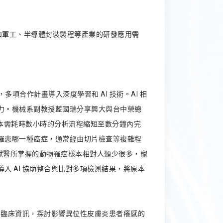
航太和軍工、半導體封裝製程等產業的研發應用需
項合作計畫導入深度學習和 AI 技術。AI 相
力。機械系副教授藍國瑞分享興大與台中榮總
原本需耗時數小時的分析流程縮短至數分鐘內完
罹患哪一種癌症，通常經由切片檢查等複雜程
，獸醫所掌握的動物罹癌樣本相對人類少很多，寵
 AI 協助整合與比對多項檢測結果，將原本
與臨床資訊，探討影響異位性皮膚炎患者癢感的