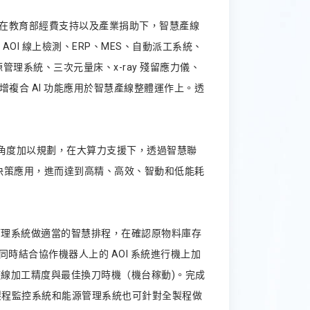
廠，在教育部經費支持以及產業捐助下，智慧產線
OI 線上檢測、ERP、MES、自動派工系統、
管理系統、三次元量床、x-ray 殘留應力儀、
，擴增複合 AI 功能應用於智慧產線整體運作上。透
角度加以規劃，在大算力支援下，透過智慧聯
I決策應用，進而達到高精、高效、智動和低能耗
管理系統做適當的智慧排程，在確認原物料庫存
時結合協作機器人上的 AOI 系統進行機上加
線加工精度與最佳換刀時機（機台稼動)。完成
製程監控系統和能源管理系統也可針對全製程做