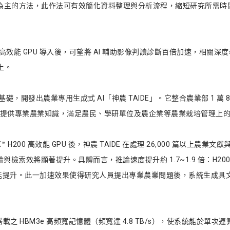
為主的方法，此作法可有效簡化資料整理與分析流程，縮短研究所需時
0 高效能 GPU 導入後，可望將 AI 輔助影像判讀診斷百倍加速，相關深度
上。
基礎，開發出農業專用生成式 AI「神農 TAIDE」。它整合農業部 1 萬
況，提供專業農業知識，滿足農民、學研單位及農企業等農業栽培管理上
™ H200 高效能 GPU 後，神農 TAIDE 在處理 26,000 篇以上農業文獻與
整體推論與檢索效將顯著提升。具體而言，推論速度提升約 1.7~1.9 倍：H20
的推論效能提升。此一加速效果使得研究人員提出專業農業問題後，系統生
所搭載之 HBM3e 高頻寬記憶體（頻寬達 4.8 TB/s），使系統能於