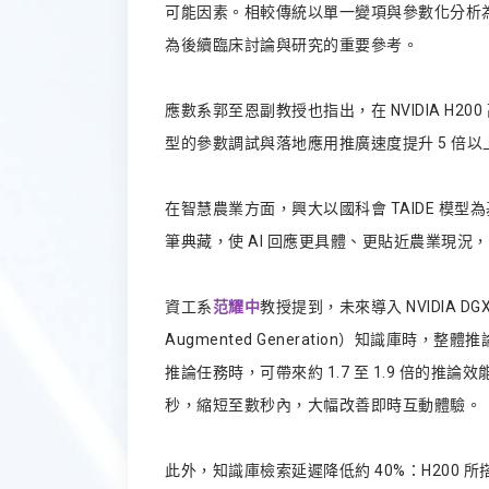
可能因素。相較傳統以單一變項與參數化分析
為後續臨床討論與研究的重要參考。
應數系郭至恩副教授也指出，在 NVIDIA H20
型的參數調試與落地應用推廣速度提升 5 倍以
在智慧農業方面，興大以國科會 TAIDE 模型為
筆典藏，使 AI 回應更具體、更貼近農業現
資工系
范耀中
教授提到，未來導入 NVIDIA DGX
Augmented Generation）知識庫時，
推論任務時，可帶來約 1.7 至 1.9 倍
秒，縮短至數秒內，大幅改善即時互動體驗。
此外，知識庫檢索延遲降低約 40%：H200 