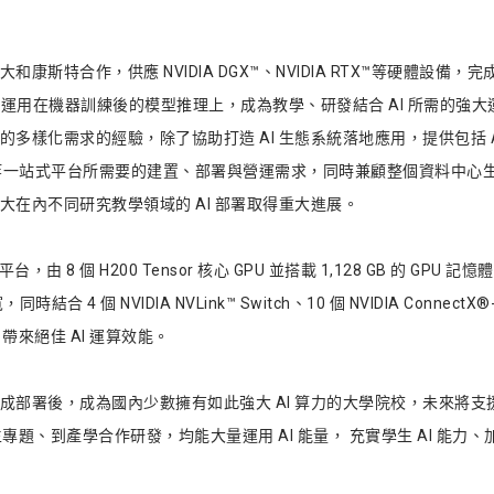
斯特合作，供應 NVIDIA DGX™、NVIDIA RTX™等硬體設備，完成伺
6000 則運用在機器訓練後的模型推理上，成為教學、研發結合 AI 所需
需求的經驗，除了協助打造 AI 生態系統落地應用，提供包括 ACC (ASUS 
 Center)、BMC 等一站式平台所需要的建置、部署與營運需求，同時兼顧整
興大在內不同研究教學領域的 AI 部署取得重大進展。
台，由 8 個 H200 Tensor 核心 GPU 並搭載 1,128 GB 的 GPU 記憶體，
結合 4 個 NVIDIA NVLink™ Switch、10 個 NVIDIA ConnectX®
SSD，帶來絕佳 AI 運算效能。
完成部署後，成為國內少數擁有如此強大 AI 算力的大學院校，未來將支援
專題、到產學合作研發，均能大量運用 AI 能量， 充實學生 AI 能