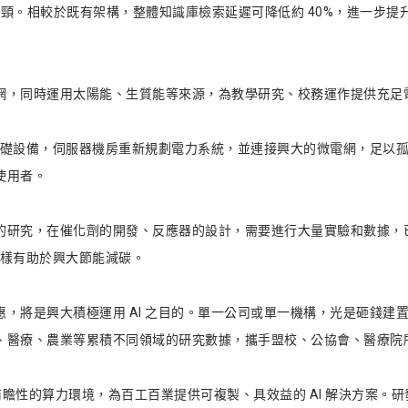
的瓶頸。相較於既有架構，整體知識庫檢索延遲可降低約 40%，進一步
網，同時運用太陽能、生質能等來源，為教學研究、校務運作提供充足
 基礎設備，伺服器機房重新規劃電力系統，並連接興大的微電網，足以
使用者。
的研究，在催化劑的開發、反應器的設計，需要進行大量實驗和數據，
同樣有助於興大節能減碳。
，將是興大積極運用 AI 之目的。單一公司或單一機構，光是砸錢建置硬
、醫療、農業等累積不同領域的研究數據，攜手盟校、公協會、醫療院
造具前瞻性的算力環境，為百工百業提供可複製、具效益的 AI 解決方案。