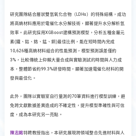
研究團隊結合層狀雙氫氧化合物（LDHs）的特殊結構，成功
將高熵材料應用於電催化水分解技術，顯著提升水分解析氫
效率。此研究採用XGBoost建構預測模型，分析五種金屬元
素(鐵、鈷、鉻、錳、銅)最佳比例，能在短時間內完成
10,626種高熵材料組合的性能預測，模型預測誤差僅約
3%，比較傳統上仰賴大量合成與實驗測試的時間與人力成
本，整體節省約99.3%研發時間，顯著加速電催化材料的開
發與最佳化。
此外，團隊以實驗室自行量測的70筆資料進行模型訓練，避
免跨文獻數據差異造成的不確定性，提升模型準確性與可信
度，成為本研究另一亮點。
陳志銘
特聘教授指出，本研究展現跨領域整合先進材料與人