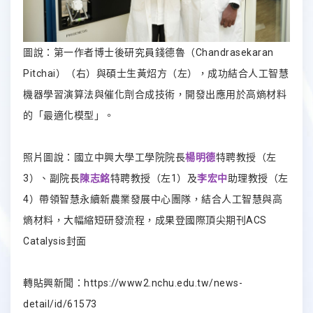
圖說：第一作者博士後研究員錢德魯（Chandrasekaran
Pitchai）（右）與碩士生黃炤方（左），成功結合人工智慧
機器學習演算法與催化劑合成技術，開發出應用於高熵材料
的「最適化模型」。
照片圖說：國立中興大學工學院院長
楊明德
特聘教授（左
3）、副院長
陳志銘
特聘教授（左1）及
李宏中
助理教授（左
4）帶領智慧永續新農業發展中心團隊，結合人工智慧與高
熵材料，大幅縮短研發流程，成果登國際頂尖期刊ACS
Catalysis封面
轉貼興新聞：
https://www2.nchu.edu.tw/news-
detail/id/61573