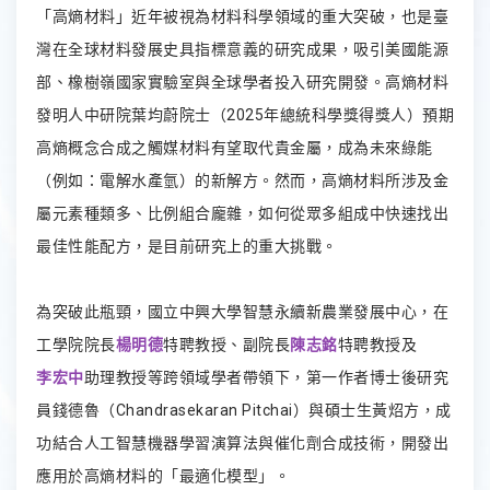
「高熵材料」近年被視為材料科學領域的重大突破，也是臺
灣在全球材料發展史具指標意義的研究成果，吸引美國能源
部、橡樹嶺國家實驗室與全球學者投入研究開發。高熵材料
發明人中研院葉均蔚院士（2025年總統科學獎得獎人）預期
高熵概念合成之觸媒材料有望取代貴金屬，成為未來綠能
（例如：電解水產氫）的新解方。然而，高熵材料所涉及金
屬元素種類多、比例組合龐雜，如何從眾多組成中快速找出
最佳性能配方，是目前研究上的重大挑戰。
為突破此瓶頸，國立中興大學智慧永續新農業發展中心，在
工學院院長
楊明德
特聘教授、副院長
陳志銘
特聘教授及
李宏中
助理教授等跨領域學者帶領下，第一作者博士後研究
員錢德魯（Chandrasekaran Pitchai）與碩士生黃炤方，成
功結合人工智慧機器學習演算法與催化劑合成技術，開發出
應用於高熵材料的「最適化模型」。