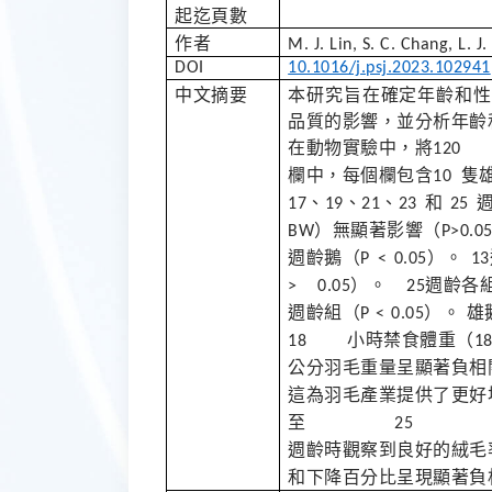
起迄頁數
作者
M. J. Lin, S. C. Chang, L. J.
DOI
10.1016/j.psj.2023.102941
中文摘要
本研究旨在確定年齡和性
品質的影響，並分析年齡
在動物實驗中，將
1
欄中，每個欄包含
隻
10
、
、
、
和
17
19
21
23
25
）無顯著影響（
BW
P>0.0
週齡鵝（
）。
P < 0.05
13
）。
週齡各
> 0.05
25
週齡組（
）。
雄
P < 0.05
小時禁食體重（
18
公分羽毛重量呈顯著負相
這為羽毛產業提供了更好
至
2
週齡時觀察到良好的絨毛
和下降百分比呈現顯著負