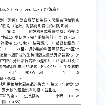
李滋泰
 Lin, S. Y. Peng, Lee, Tzu-Tai(
)*
別（週數）對白羅曼鵝生長、屠體表現和羽毛
和性別（週數）對鵝羽毛特性的相對影響。
隻
週齡的白羅曼鵝隨機分佈在
20
13
12
雄性或
隻雌性，完全隨機設計。於
、
、
10
13
15
週齡犧牲
隻鵝。
結果顯示，年齡對鵝體重（
10
）。
至
週齡鵝的胸圍明顯長於
至
5
21
25
13
19
週至
週齡組的生長鵝體重量沒有顯著變化（
25
P
組下降百分比顯著高於
週齡組、
週齡組及
13
15
17
鵝的乾羽毛重高於雌鵝（
）。
生長鵝的
P < 0.05
小時
）和
至
18
FDBW
4
10
關（
）。
-0.42
地利用養殖鵝副產品的機會。
總之，年齡對
13
週大鵝的體重沒有影響，並且在
5
25
率和乾重。
生長鵝的
小時
18
FDBW
相關（
）
-0.55