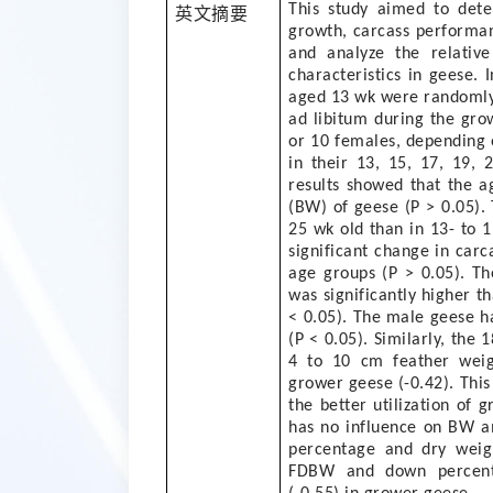
This study aimed to det
英文摘要
growth, carcass performa
and analyze the relativ
characteristics in geese
aged 13 wk were randomly
ad libitum during the gro
or 10 females, depending
in their 13, 15, 17, 19,
results showed that the a
(BW) of geese (P > 0.05). 
25 wk old than in 13- to 1
significant change in car
age groups (P > 0.05). T
was significantly higher t
< 0.05). The male geese h
(P < 0.05). Similarly, th
4 to 10 cm feather weigh
grower geese (-0.42). This
the better utilization of 
has no influence on BW a
percentage and dry weig
FDBW and down percentag