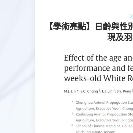
2
【學術亮點】日齡與性別
現及羽