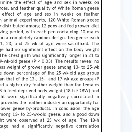
ermine the effect of age and sex in weeks on
nces, and feather quality of White Roman geese
e effect of age and sex in weeks on feather
. In animal experiments, 120 White Roman geese
 distributed among 12 pens and fed grower diet
wing period, with each pen containing 10 males
 on a completely random design. Ten geese each
 21, 23, and 25 wk of age were sacrificed. The
ge had no significant effect on the body weight
The chest girth was significantly longer in 21 to
9-wk-old geese (P < 0.05). The results reveal no
cass weight of grower geese among 13- to 25-wk
he down percentage of the 25-wk-old age group
han that of the 13-, 15-, and 17-wk age groups (P
ad a higher dry feather weight than the females
e 18-h feed-deprived body weight (18-h FDBW) and
t were significantly negatively correlated in
 provides the feather industry an opportunity for
grower geese by-products. In conclusion, the age
mong 13- to 25-wk-old geese, and a good down
ht were observed at 25 wk of age. The 18-h
e had a significantly negative correlation