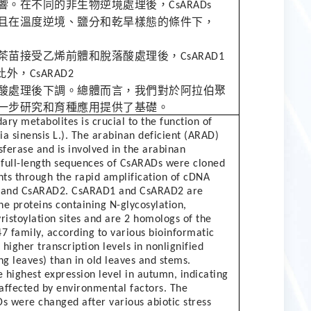
響。在不同的非生物逆境處理後，
CsARADs
且在溫度逆境、鹽分和乾旱樣態的條件下，
茶苗接受乙烯前體和脫落酸處理後，
CsARAD1
此外，
CsARAD2
酸處理後下調。總體而言，我們對於阿拉伯聚
一步研究和育種應用提供了基礎。
ary metabolites is crucial to the function of
ia sinensis L.). The arabinan deficient (ARAD)
ferase and is involved in the arabinan
 full-length sequences of CsARADs were cloned
nts through the rapid amplification of cDNA
 and CsARAD2. CsARAD1 and CsARAD2 are
e proteins containing N-glycosylation,
istoylation sites and are 2 homologs of the
47 family, according to various bioinformatic
igher transcription levels in nonlignified
ng leaves) than in old leaves and stems.
 highest expression level in autumn, indicating
affected by environmental factors. The
Ds were changed after various abiotic stress