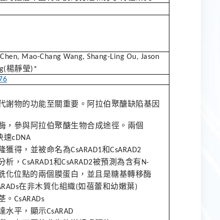
e Chen, Mao-Chang Wang, Shang-Ling Ou, Jason
楊靜瑩
g(
)*
76
代謝物的功能至關重要。阿拉伯聚醣缺陷基因
酶，參與阿拉伯聚醣生物合成途徑。兩個
快速
cDNA
隆獲得，並被命名為
和
CsARAD1
CsARAD2
分析，
和
被預測為含有
CsARAD1
CsARAD2
N-
酰化位點的兩個膜蛋白，並且是糖基轉移酶
在非木質化組織
如蓓蕾和幼嫩葉
ARADs
(
)
茎。
CsARADs
達水平，顯示
CsARAD