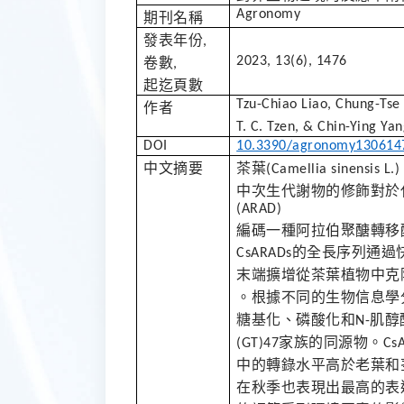
Agronomy
期刊名稱
發表年份
,
2023, 13(6), 1476
卷數
,
起迄頁數
Tzu-Chiao Liao, Chung-Ts
作者
T. C. Tzen, & Chin-Ying Yan
DOI
10.3390/agronomy130614
中文摘要
茶葉
(Camellia sinensis L.)
中次生代謝物的修飾對於
(ARAD)
編碼一種阿拉伯聚醣轉移
的全長序列通過
CsARADs
末端擴增從茶葉植物中克
。根據不同的生物信息學
糖基化、磷酸化和
肌醇
N-
家族的同源物。
(GT)47
Cs
中的轉錄水平高於老葉和
在秋季也表現出最高的表