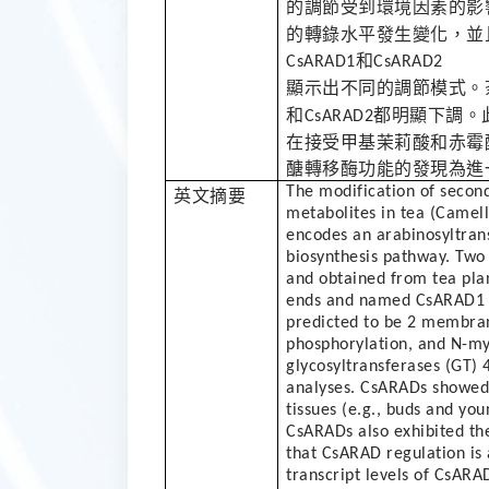
的調節受到環境因素的影
的轉錄水平發生變化，並
和
CsARAD1
CsARAD2
顯示出不同的調節模式。
和
都明顯下調。
CsARAD2
在接受甲基茉莉酸和赤霉
醣轉移酶功能的發現為進
The modification of second
英文摘要
metabolites in tea (Camell
encodes an arabinosyltrans
biosynthesis pathway. Two
and obtained from tea pla
ends and named CsARAD1
predicted to be 2 membran
phosphorylation, and N-myr
glycosyltransferases (GT) 
analyses. CsARADs showed h
tissues (e.g., buds and you
CsARADs also exhibited the
that CsARAD regulation is 
transcript levels of CsARA