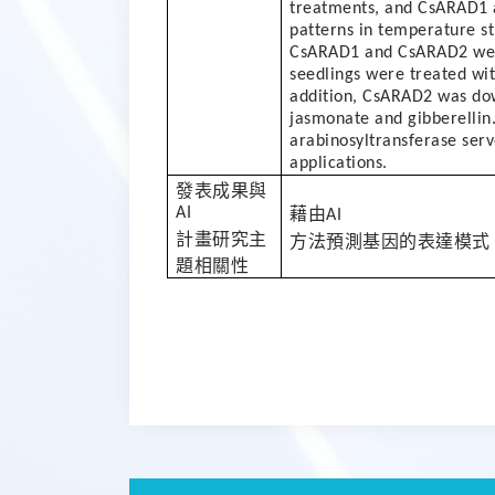
treatments, and CsARAD1 a
patterns in temperature str
CsARAD1 and CsARAD2 were
seedlings were treated wit
addition, CsARAD2 was dow
jasmonate and gibberellin. 
arabinosyltransferase serv
applications.
發表成果與
AI
藉由
AI
計畫研究主
方法預測基因的表達模式
題相關性