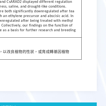
nd CsARAD2 displayed different regulation
ess, saline, and drought-like conditions.
 both significantly downregulated after tea
h an ethylene precursor and abscisic acid. In
nregulated after being treated with methyl
Collectively, our findings on the function of
e as a basis for further research and breeding
，以改良植物的性狀，或育成轉基因植物