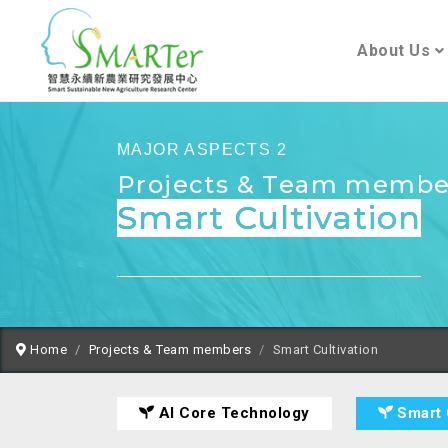
About Us
MAJOR ASPECTS 2
Projects & Team membe
Smart Cultivation
Home
Projects & Team members
Smart Cultivation
AI Core Technology
Smart 