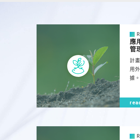
R
應
管
計畫
用
據
本
超
rea
境
度
特
生
R
物水