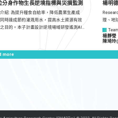
位分身作物生長逆境指標與災損監測
楊明
介紹: 為提升糧食自給率，降低農業生產成
Resear
，同時達成節約灌溉用水，提高水土資源有效
理、地
之目的。本子計畫設計逆境場域研發遙測AI
Tea
助培育技術，以水稻及小麥作為目標對象。水
楊靜瑩
陳琦玲
和小麥各生長階段，自萌芽階段至生殖生長階
結合UAV與 IoT 設備導入影像分析與 AI 技
d more
，建立長期且穩定之觀測系統。此系統能了解
生長發育過程中植株生長及營養狀態，並給予
管理上的動態調整建議。AI分析技術能適應