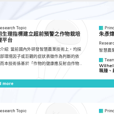
esearch Topic
Princ
用生理指標建立超前預警之作物栽培
朱彥
理平台
Resear
介紹: 當前國內外研發智慧農業技術上，均採
智慧農
外部環境因子或巨觀的症狀表徵作為判斷的依
Tea
。而本技術係基於「作物的健康應反射自作物
Wilh
身的生理狀況」的觀點，建立「智慧作物健康
珮臻、
前預警平台」，藉由各種異質感測器在逆境環
d more
中取得微觀下的葉溫、株高、葉綠素及空氣溫
等作物生理指標，此外還設計葉溫和空氣溫度
徵融合為新的作物生理指標，利用這五個作物
理指標以人工智慧演算技術超前部署建立「作
esearch Topic
Princ
分預警系統」、...