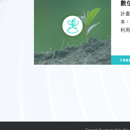
數
計畫
本
利用
輔
稻
段，
rea
術
其
栽培
逆...