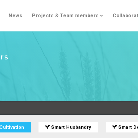
News
Projects & Team members
Collabora
rs
Cultivation
Smart Husbandry
Smart D