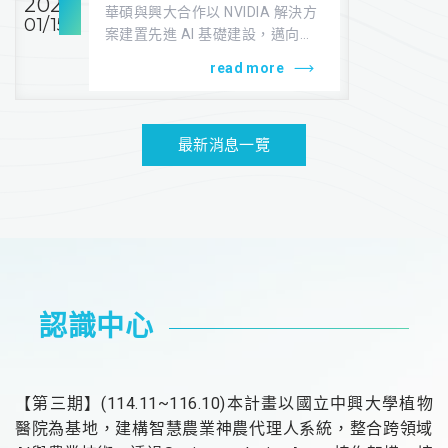
NVIDIA 解決方案建置先
2026
華碩與興大合作以 NVIDIA 解決方
01/15
進 AI 基礎建設，邁向「AI
案建置先進 AI 基礎建設，邁向
Enabled University」
「AI Enabled Uni...
read more
最新消息一覽
認識中心
【第三期】(114.11~116.10)本計畫以國立中興大學植物
醫院為基地，建構智慧農業神農代理人系統，整合跨領域