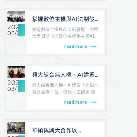
掌握數位主權與AI法制發
展 中興大學舉辦《從數
2026
掌握數位主權與AI法制發展 中興
03/24
位主權到主權AI》國際研
大學舉辦《從數位主權到主權AI》
討會
國際研討會 稿源：中興大學法政
read more
學院 ...
興大結合無人機、AI建置
「水稻水資源灌溉平台」
2026
興大結合無人機、AI建置「水稻水
03/12
取代人工觀測
資源灌溉平台」取代人工觀測 稿
源：2026-03-12/自由時報/記...
read more
華碩與興大合作以