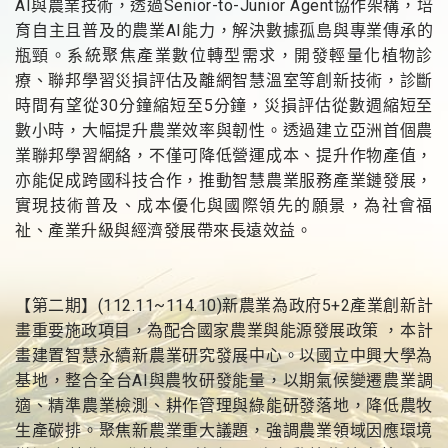
AI與農業技術，透過Senior-to-Junior Agent協作架構，培
育自主且普及的農業AI能力，解決數據孤島與專業傳承的
瓶頸。系統聚焦產業數位轉型需求，開發輕量化植物診
療、聯邦學習災損評估及離網智慧溫室等創新技術，診斷
時間有望從30分鐘縮短至5分鐘，災損評估從數週縮短至
數小時，大幅提升農業效率與韌性。透過建立亞洲首個農
業聯邦學習網絡，不僅可降低營運成本、提升作物產值，
亦能促成跨國科技合作，推動智慧農業服務產業鏈發展，
實現技術普及、成本優化與國際領先的願景，為社會福
祉、產業升級與經濟發展帶來長遠效益。
【第二期】(112.11~114.10)新農業為政府5+2產業創新計
畫重要施政項目，為配合國家農業與能源發展政策 ，本計
畫建置智慧永續新農業研究發展中心。以國立中興大學為
基地，整合全台AI與農牧研發能量，以期氣候變遷農業調
適、精準農業檢測、耕作管理與綠能研發落地，降低農牧
生產碳排。聚焦新農業重大議題，強調農業領域因應環境