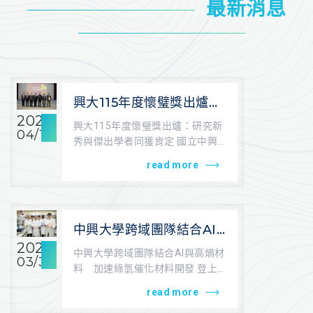
最新消息
興大115年度懷璧獎出爐：
研究新秀與傑出學者同獲
2026
興大115年度懷璧獎出爐：研究新
04/10
肯定
秀與傑出學者同獲肯定 國立中興
大學為鼓勵年輕教師深耕學術研究
read more
並展現跨...
中興大學跨域團隊結合AI
與高熵材料 加速綠氫催
2026
中興大學跨域團隊結合AI與高熵材
03/31
化材料開發 登上《ACS
料 加速綠氫催化材料開發 登上
Catalysis》封面
《ACS Catalysis》封面 稿...
read more