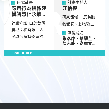
與「能源智慧管理
研究計畫
計畫主持人
應用行為指標建
江信毅
介面」，運用物聯
構智慧化永續生
網概念與技術，導
研究領域：
反芻動
產飼養模式
入綠能、儲能設施
計畫介紹: 由於台灣
物營養、動物微生
與智慧電網、各項
農地面積有限且人
物叢、免疫遺傳
團隊成員
生物與環境感測技
民環保意識逐漸抬
學、生物資訊、基
朱彥煒、蔡耀全、
術、以及畜牧廢棄
頭，永續農業生產
陳志峰、謝廣文、
因體註釋
林怡君、張啟聖
物處理再利用設
已成為未來國內農
read more
(文化大)、吳俊霖
施。在政府「農業
業發展之趨勢與終
綠能」政策下，貼
極目標。提升禽畜
近在地畜牧環境與
飼養效率有助於不
特色，以大數據與
增加現有動物飼養
人工智慧為核心，
頭數下增加獲利，
旨在產能與品質最
更可減緩對生態環
佳化之前提下，升
境之衝擊達到永續
級畜牧場域環境調
農業的目標，提早