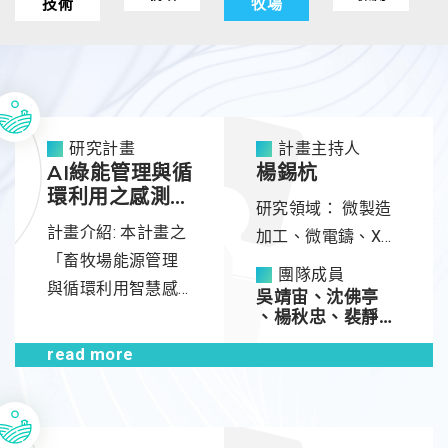
技術
牧場
研究計畫
計畫主持人
AI綠能管理與循
楊錫杭
環利用之感測平
研究領域：
微製造
台
計畫介紹: 本計畫之
加工、微電鑄、X光
「畜牧場能源管理
光刻、光纖連接
團隊成員
與循環利用智慧感
器、微光學製程、
吳靖宙、沈佛亭
測平台」，以畜牧
、楊秋忠、裴靜
奈米加工技術
偉、李滋泰
場為研究基地，整
read more
合「全域環境感
測」、「廢棄物排
放安全快速檢測」