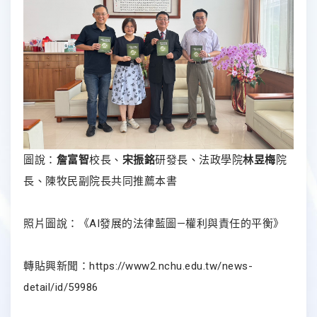
圖說：
詹富智
校長、
宋振銘
研發長、法政學院
林昱梅
院
長、陳牧民副院長共同推薦本書
照片圖說：《AI發展的法律藍圖—權利與責任的平衡》
轉貼興新聞：
https://www2.nchu.edu.tw/news-
detail/id/59986