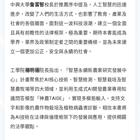
中興大學
詹富智
校長於推薦序中提及，人工智慧的迅速
進步，改變了人們的生活方式，也影響了教育、產業及
社會的各個層面。面對這一波科技浪潮，建立一個全面
且具有前瞻性的法律框架，極為重要。期待本書能成為
學界、業界及政策制定者之間的重要橋樑，並為未來建
立一個更加公正、安全與永續的社會。
工學院
楊明德
院長指出，「智慧永續新農業研究發展中
心」計畫聚焦於AI核心技術、智慧檢測、智慧栽培及智
慧農牧場等四大領域，並利用生成式AI開發農業專用知
識問答模型「神農TAIDE」，實現多模態輸入，支持文
字和影像的農作物栽培及植物病蟲害診斷。相信本書將
為AI技術在法律與倫理框架下的發展與應用，提供精闢
的法學觀點。