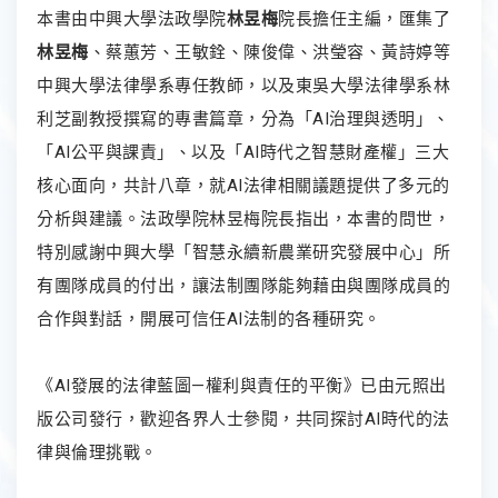
本書由中興大學法政學院
林昱梅
院長擔任主編，匯集了
林昱梅
、蔡蕙芳、王敏銓、陳俊偉、洪瑩容、黃詩婷等
中興大學法律學系專任教師，以及東吳大學法律學系林
利芝副教授撰寫的專書篇章，分為「AI治理與透明」、
「AI公平與課責」、以及「AI時代之智慧財產權」三大
核心面向，共計八章，就AI法律相關議題提供了多元的
分析與建議。法政學院林昱梅院長指出，本書的問世，
特別感謝中興大學「智慧永續新農業研究發展中心」所
有團隊成員的付出，讓法制團隊能夠藉由與團隊成員的
合作與對話，開展可信任AI法制的各種研究。
《AI發展的法律藍圖—權利與責任的平衡》已由元照出
版公司發行，歡迎各界人士參閱，共同探討AI時代的法
律與倫理挑戰。